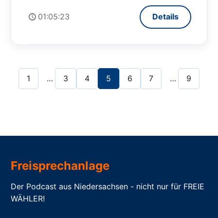
01:05:23
Details
1
…
3
4
5
6
7
…
9
Freisprechanlage
Der Podcast aus Niedersachsen - nicht nur für FREIE
WÄHLER!